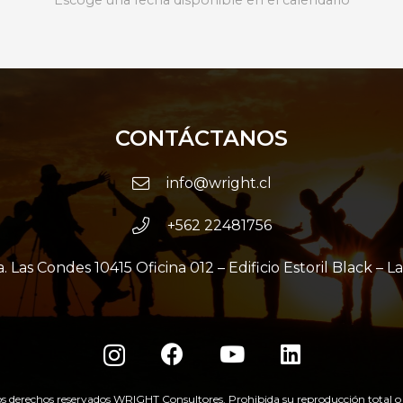
Escoge una fecha disponible en el calendario
CONTÁCTANOS
info@wright.cl
+562 22481756
. Las Condes 10415 Oficina 012 – Edificio Estoril Black – L
os derechos reservados WRIGHT Consultores. Prohibida su reproducción total o 