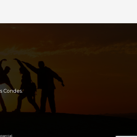
as Condes.
parcial.