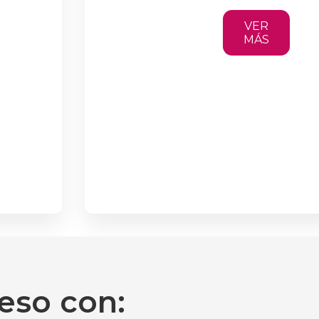
VER
MÁS
eso con: