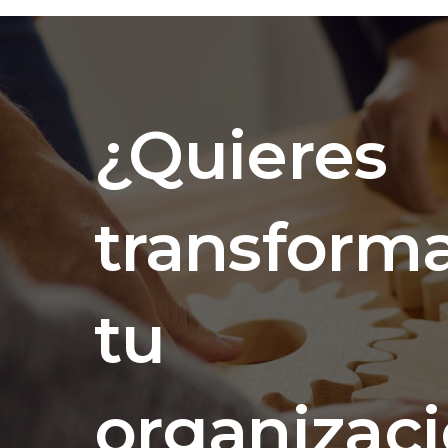
¿Quieres
transform
tu
organizac