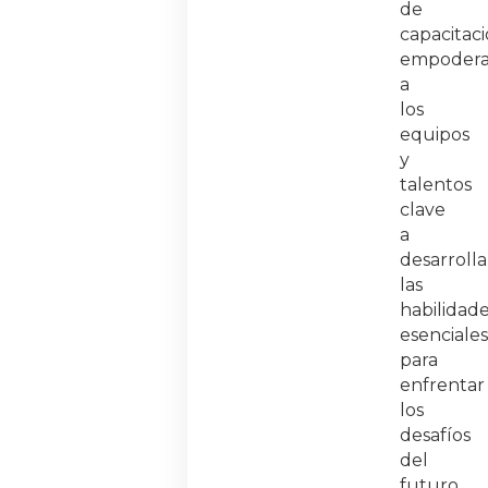
de
capacitac
empoder
a
los
equipos
y
talentos
clave
a
desarrolla
las
habilidad
esenciales
para
enfrentar
los
desafíos
del
futuro.