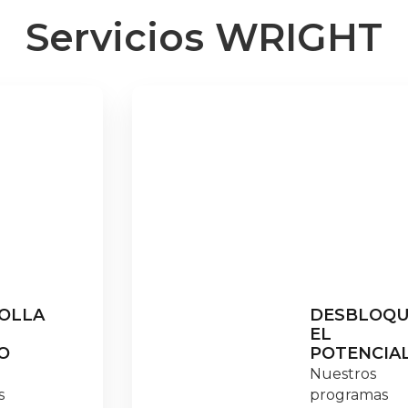
Servicios WRIGHT
OLLA
DESBLOQU
EL
O
POTENCIA
Nuestros
s
programas