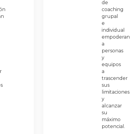
de
ión
coaching
an
grupal
e
individual
empoderan
a
personas
y
equipos
r
a
trascender
es
sus
limitaciones
y
alcanzar
su
máximo
potencial.