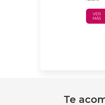
VER
MÁS
Te acom