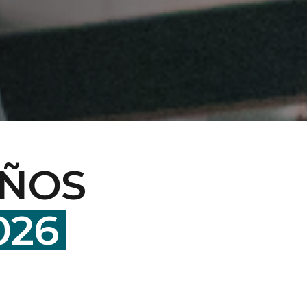
AÑOS
026