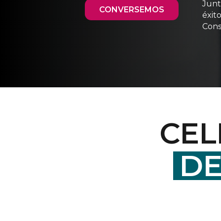
Junt
CONVERSEMOS
éxit
Cons
CEL
DE