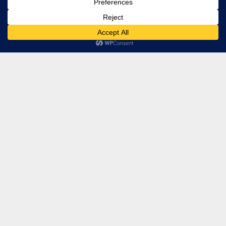
Presentaciones de Alto
Impacto: cuando comunicar
bien también es cuidar a las
personas de tu organización
hace 4 meses
CONTÁCTANOS
info@wright.cl
+562 22481756
Avda. Las Condes 10415 Oficina 012 – Edificio Estoril
Black – Las Condes.
Todos los derechos reservados WRIGHT Consultores. Prohibida su
reproducción total o parcial.