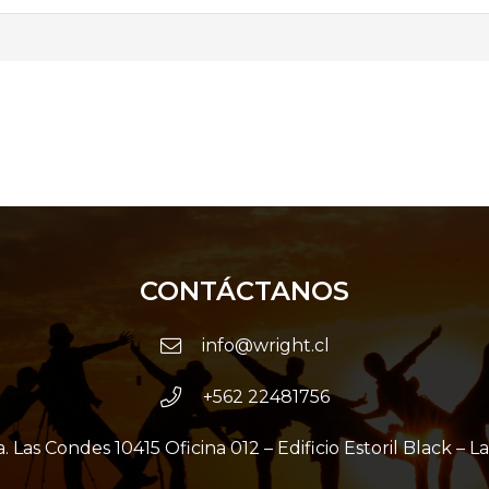
CONTÁCTANOS
info@wright.cl
+562 22481756
. Las Condes 10415 Oficina 012 – Edificio Estoril Black – L