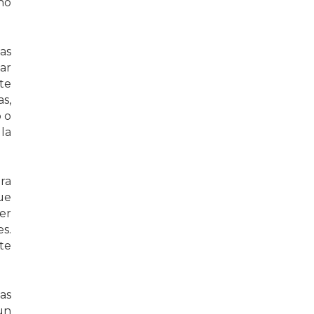
no
las
ar
te
s,
 o
 la
ra
ue
er
s.
te
las
 un