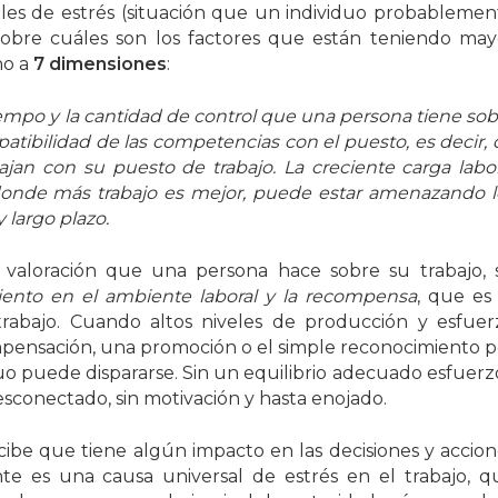
les de estrés (situación que un individuo probablemen
sobre cuáles son los factores que están teniendo may
no a
7 dimensiones
:
iempo y la cantidad de control que una persona tiene sob
atibilidad de las competencias con el puesto, es decir, 
jan con su puesto de trabajo. La creciente carga labor
donde más trabajo es mejor, puede estar amenazando l
 largo plazo.
a valoración que una persona hace sobre su trabajo, 
ento en el ambiente laboral y la recompensa
, que es 
trabajo. Cuando altos niveles de producción y esfuer
pensación, una promoción o el simple reconocimiento p
uo puede dispararse. Sin un equilibrio adecuado esfuerzo
conectado, sin motivación y hasta enojado.
cibe que tiene algún impacto en las decisiones y accion
nte es una causa universal de estrés en el trabajo, q