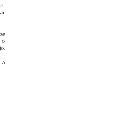
el
ar
de
 o
o.
 a