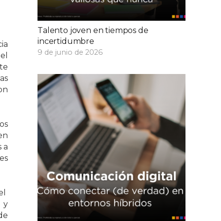
Talento joven en tiempos de
incertidumbre
ia
9 de junio de 2026
el
te
as
on
os
en
s a
es
el
 y
de