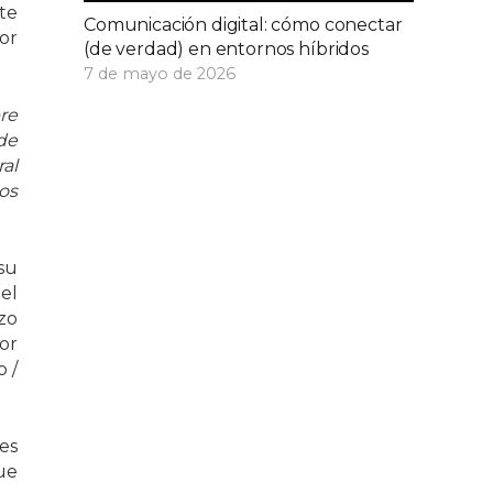
te
Comunicación digital: cómo conectar
or
(de verdad) en entornos híbridos
7 de mayo de 2026
re
de
al
os
su
el
zo
or
 /
es
ue