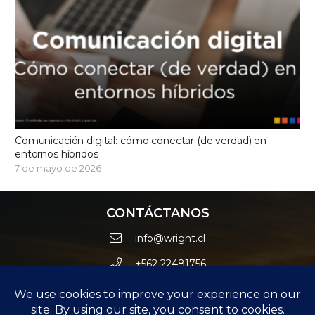
Comunicación digital: cómo conectar (de verdad) en
entornos híbridos
7 de mayo de 2026
CONTÁCTANOS
info@wright.cl
+562 22481756
Avda. Las Condes 10415 Oficina 012 – Edificio Estoril
Black – Las Condes.