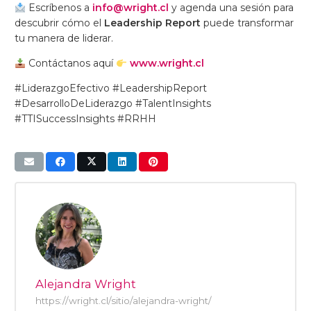
Escríbenos a
info@wright.cl
y agenda una sesión para
descubrir cómo el
Leadership Report
puede transformar
tu manera de liderar.
Contáctanos aquí
www.wright.cl
#LiderazgoEfectivo #LeadershipReport
#DesarrolloDeLiderazgo #TalentInsights
#TTISuccessInsights #RRHH
Alejandra Wright
https://wright.cl/sitio/alejandra-wright/