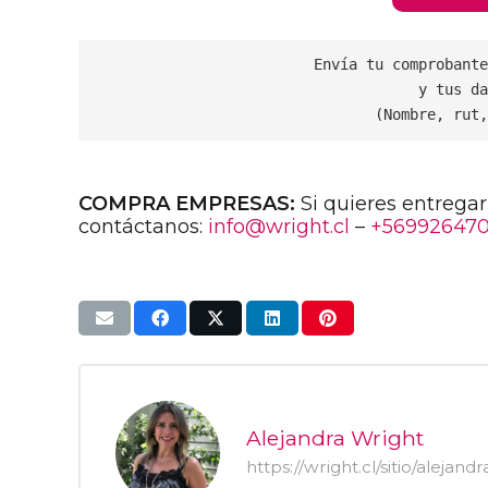
Envía tu comprobante
y tus da
(Nombre, rut,
COMPRA EMPRESAS:
Si quieres entregar
contáctanos:
info@wright.cl
–
+56992647
Alejandra Wright
https://wright.cl/sitio/alejand