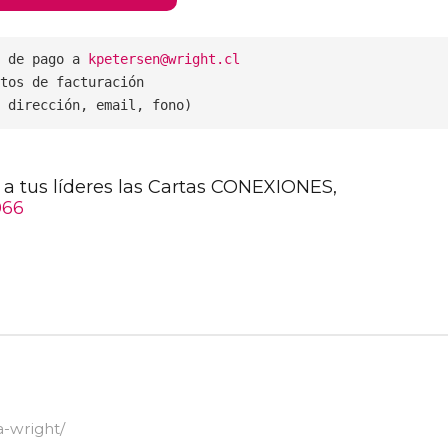
 de pago a 
kpetersen@wright.cl
tos de facturación 

 dirección, email, fono)
 a tus líderes las Cartas CONEXIONES,
066
ra-wright/