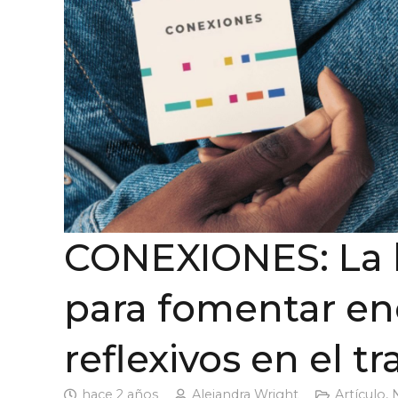
CONEXIONES: La 
para fomentar en
reflexivos en el t
hace 2 años
Alejandra Wright
Artículo
,
N