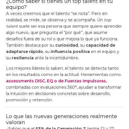
¿Cómo saber si tienes un top talent en tu
equipo?
A veces creemos que el talento “se nota”. Pero en
realidad, se mide, se observa y se acompaña. Un
top
talent
suele ser esa persona que siempre quiere aprender
algo nuevo, que pregunta el “por qué”, que asume
desafíos fuera de su rol o que mejora lo que ya funciona.
También destaca por su
curiosidad
, su
capacidad de
adaptarse rápido
, su
influencia positiva
en el equipo y
su
resiliencia
ante la incertidumbre.
Los mejores líderes lo saben: el talento se detecta tanto
en los resultados como en la actitud. Herramientas como
assessments DISC, EQ o de Fuerzas Impulsoras,
combinadas con evaluaciones 360°, ayudan a transformar
la intuición en decisiones concretas sobre desarrollo,
promoción y retención.
Lo que las nuevas generaciones realmente
valoran
¿Sabías que el
53% de la Generación Z
(entre 12 y 27