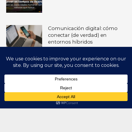
Comunicación digital: cómo
conectar (de verdad) en
entornos híbridos
hace 3 meses
Presentaciones de Alto
Impacto: cuando comunicar
bien también es cuidar a las
personas de tu organización
hace 4 meses
CONTÁCTANOS