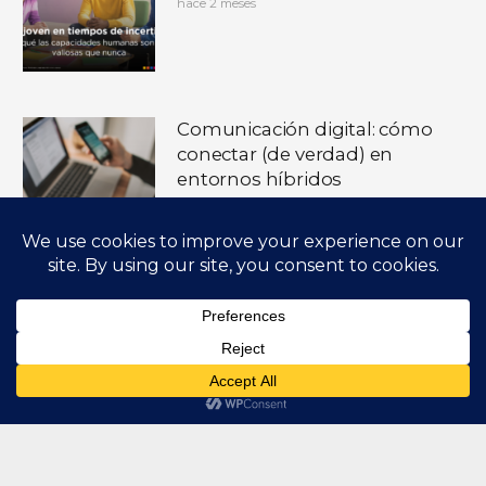
hace 2 meses
Comunicación digital: cómo
conectar (de verdad) en
entornos híbridos
hace 3 meses
Presentaciones de Alto
Impacto: cuando comunicar
bien también es cuidar a las
personas de tu organización
hace 4 meses
CONTÁCTANOS