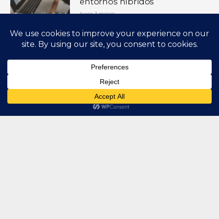
entornos híbridos
hace 3 meses
Presentaciones de Alto
Impacto: cuando comunicar
bien también es cuidar a las
personas de tu organización
hace 4 meses
CONTÁCTANOS
info@wright.cl
+562 22481756
Avda. Las Condes 10415 Oficina 012 – Edificio Estoril
Black – Las Condes.