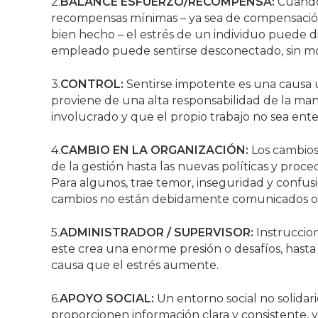
2.
BALANCE ESFUERZO/RECOMPENSA:
Cuando
recompensas mínimas – ya sea de compensación
bien hecho – el estrés de un individuo puede di
empleado puede sentirse desconectado, sin mot
3.
CONTROL:
Sentirse impotente es una causa un
proviene de una alta responsabilidad de la man
involucrado y que el propio trabajo no sea ente
4.
CAMBIO EN LA ORGANIZACIÓN:
Los cambios
de la gestión hasta las nuevas políticas y proc
Para algunos, trae temor, inseguridad y confusi
cambios no están debidamente comunicados o
5.
ADMINISTRADOR / SUPERVISOR:
Instruccio
este crea una enorme presión o desafíos, hasta
causa que el estrés aumente.
6.
APOYO SOCIAL:
Un entorno social no solidar
proporcionen información clara y consistente