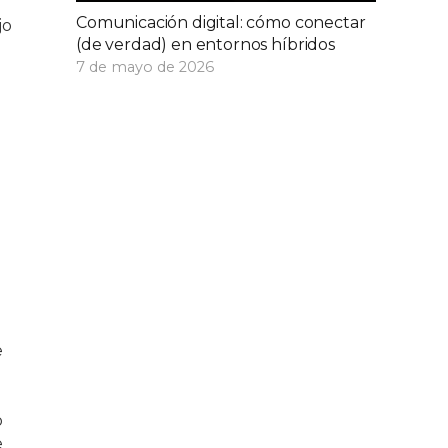
Comunicación digital: cómo conectar
jo
(de verdad) en entornos híbridos
7 de mayo de 2026
e
o
e