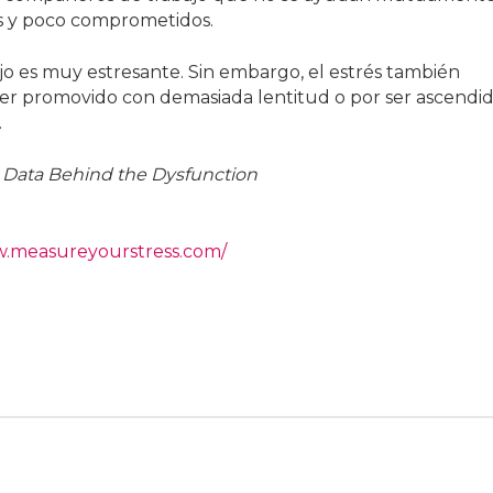
os y poco comprometidos.
jo es muy estresante. Sin embargo, el estrés también
 ser promovido con demasiada lentitud o por ser ascendi
.
e Data Behind the Dysfunction
w.measureyourstress.com/