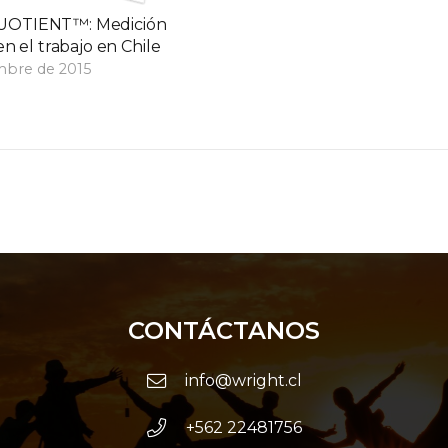
UOTIENT™: Medición
en el trabajo en Chile
mbre de 2015
CONTÁCTANOS
info@wright.cl
+562 22481756