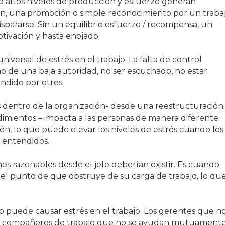
 altos niveles de producción y esfuerzo generan
, una promoción o simple reconocimiento por un traba
spararse. Sin un equilibrio esfuerzo / recompensa, un
ivación y hasta enojado.
iversal de estrés en el trabajo. La falta de control
o de una baja autoridad, no ser escuchado, no estar
ndido por otros.
 dentro de la organización- desde una reestructuración
edimientos – impacta a las personas de manera diferente.
ón, lo que puede elevar los niveles de estrés cuando los
 entendidos.
nes razonables desde el jefe deberían existir. Es cuando
 el punto de que obstruye de su carga de trabajo, lo qu
io puede causar estrés en el trabajo. Los gerentes que n
, y compañeros de trabajo que no se ayudan mutuament