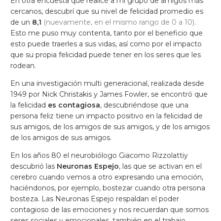
En otra encuesta que realicé a mi grupo de amigos más
cercanos, descubrí que su nivel de felicidad promedio es
de un
8,1
(nuevamente, en el mismo rango de 0 a 10).
Esto me puso muy contenta, tanto por el beneficio que
esto puede traerles a sus vidas, así como por el impacto
que su propia felicidad puede tener en los seres que les
rodean.
En una investigación multi generacional, realizada desde
1949 por Nick Christakis y James Fowler, se encontró que
la felicidad
es contagiosa
, descubriéndose que una
persona feliz tiene un impacto positivo en la felicidad de
sus amigos, de los amigos de sus amigos, y de los amigos
de los amigos de sus amigos.
En los años 80 el neurobiólogo Giacomo Rizzolattiy
descubrió las
Neuronas Espejo
, las que se activan en el
cerebro cuando vemos a otro expresando una emoción,
haciéndonos, por ejemplo, bostezar cuando otra persona
bosteza. Las Neuronas Espejo respaldan el poder
contagioso de las emociones y nos recuerdan que somos
seres sociales y emocionales, también en el trabajo.