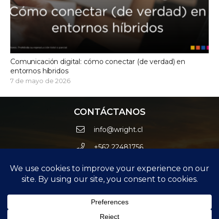
Comunicación digital: cómo conectar (de verdad) en
entornos híbridos
7 de mayo de 2026
CONTÁCTANOS
info@wright.cl
+562 22481756
Avda. Las Condes 10415 Oficina 012 – Edificio Estoril
Black – Las Condes.