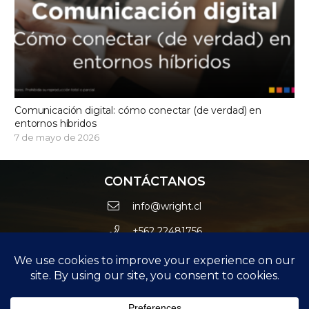
Comunicación digital: cómo conectar (de verdad) en
entornos híbridos
7 de mayo de 2026
CONTÁCTANOS
info@wright.cl
+562 22481756
Avda. Las Condes 10415 Oficina 012 – Edificio Estoril
Black – Las Condes.